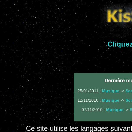
Cliquez
Dernière mo
25/01/2011 :
Musique
->
Sc
12/11/2010 :
Musique
->
Sc
07/11/2010 :
Musique
->
S
Ce site utilise les langages sui