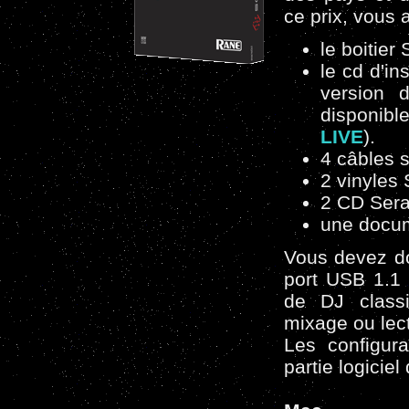
ce prix, vous 
le boitier
le cd d'in
version 
disponibl
LIVE
).
4 câbles 
2 vinyles
2 CD Sera
une docum
Vous devez do
port USB 1.1 
de DJ classi
mixage ou lec
Les configura
partie logicie