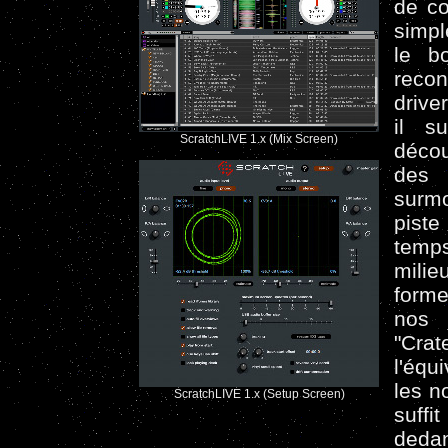
de co
simpl
le bo
reco
drive
il s
ScratchLIVE 1.x (Mix Screen)
décou
des 
surmo
piste
temp
mili
forme
nos 
"Cra
l'équ
les n
ScratchLIVE 1.x (Setup Screen)
suffi
dedan