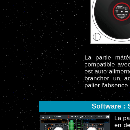
La partie matér
compatible avec
est auto-aliment
brancher un ad
palier l'absence
Software : 
La pa
en de