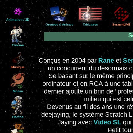
Animations 3D
Groupes & Artistes
Tablatures
ScratchLIVE
S
Cinéma
Conçus en 2004 par
Rane
et
Ser
un concurrent du désormais 
Musique
Se basant sur le même princip
ordinateur et en RCA à une tabl
dernier ajoute un brin de "prof
Moaaa
milieu qui est cel
Devenus au fil des ans une réf
deejaying, le système Scratch 
Photos
Jaying avec
Video SL
qui 
Petit tour