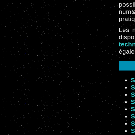
poss
num&e
prati
Les m
disp
tech
égale
S
S
S
S
S
S
S
S