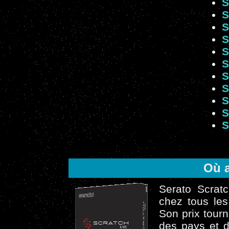
S
S
S
S
S
S
S
S
S
S
S
Où a
Serato Scrat
chez tous les
Son prix tour
des pays et d