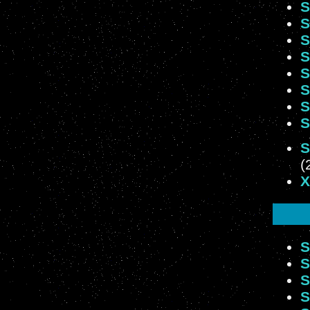
S
S
S
S
S
S
S
S
S
(
X
S
S
S
S